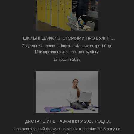
ШКІЛЬНІ ШАФКИ З ІСТОРІЯМИ ПРО БУЛІНГ
З'ЯВИЛИСЯ В КИЄВІ
Соціальний проєкт "Шафка шкільних секретів" до
Міжнарожного дня протидії булінгу
12 травня 2026
ДИСТАНЦІЙНЕ НАВЧАННЯ У 2026 РОЦІ З
ТРИВОГАМИ ТА БЕЗ СВІТЛА: ЯК АСИНХРОННИЙ
Про асинхронний формат навчання в реаліях 2026 року на