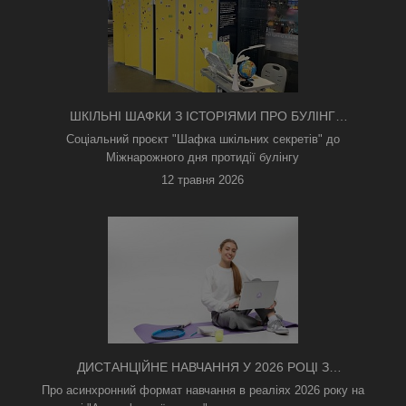
ШКІЛЬНІ ШАФКИ З ІСТОРІЯМИ ПРО БУЛІНГ
З'ЯВИЛИСЯ В КИЄВІ
Соціальний проєкт "Шафка шкільних секретів" до
Міжнарожного дня протидії булінгу
12 травня 2026
ДИСТАНЦІЙНЕ НАВЧАННЯ У 2026 РОЦІ З
ТРИВОГАМИ ТА БЕЗ СВІТЛА: ЯК АСИНХРОННИЙ
Про асинхронний формат навчання в реаліях 2026 року на