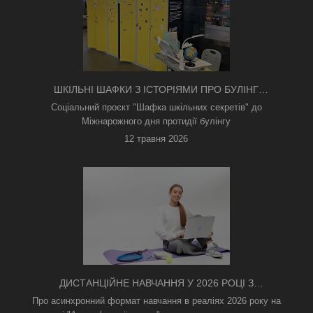
ШКІЛЬНІ ШАФКИ З ІСТОРІЯМИ ПРО БУЛІНГ
З'ЯВИЛИСЯ В КИЄВІ
Соціальний проєкт "Шафка шкільних секретів" до
Міжнарожного дня протидії булінгу
12 травня 2026
ДИСТАНЦІЙНЕ НАВЧАННЯ У 2026 РОЦІ З
ТРИВОГАМИ ТА БЕЗ СВІТЛА: ЯК АСИНХРОННИЙ
Про асинхронний формат навчання в реаліях 2026 року на