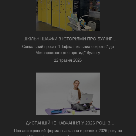
ШКІЛЬНІ ШАФКИ З ІСТОРІЯМИ ПРО БУЛІНГ
З'ЯВИЛИСЯ В КИЄВІ
Соціальний проєкт "Шафка шкільних секретів" до
Міжнарожного дня протидії булінгу
12 травня 2026
ДИСТАНЦІЙНЕ НАВЧАННЯ У 2026 РОЦІ З
ТРИВОГАМИ ТА БЕЗ СВІТЛА: ЯК АСИНХРОННИЙ
Про асинхронний формат навчання в реаліях 2026 року на