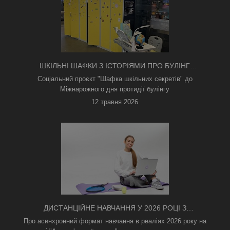
ШКІЛЬНІ ШАФКИ З ІСТОРІЯМИ ПРО БУЛІНГ
З'ЯВИЛИСЯ В КИЄВІ
Соціальний проєкт "Шафка шкільних секретів" до
Міжнарожного дня протидії булінгу
12 травня 2026
ДИСТАНЦІЙНЕ НАВЧАННЯ У 2026 РОЦІ З
ТРИВОГАМИ ТА БЕЗ СВІТЛА: ЯК АСИНХРОННИЙ
Про асинхронний формат навчання в реаліях 2026 року на