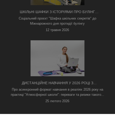
ШКІЛЬНІ ШАФКИ З ІСТОРІЯМИ ПРО БУЛІНГ
З'ЯВИЛИСЯ В КИЄВІ
Соціальний проєкт "Шафка шкільних секретів" до
Міжнарожного дня протидії булінгу
12 травня 2026
ДИСТАНЦІЙНЕ НАВЧАННЯ У 2026 РОЦІ З
ТРИВОГАМИ ТА БЕЗ СВІТЛА: ЯК АСИНХРОННИЙ
Про асинхронний формат навчання в реаліях 2026 року на
ФОРМАТ РЯТУЄ ОСВІТНІЙ ПРОЦЕС
практиці "Атмосферної школи": переваги та ризики такого...
25 лютого 2026