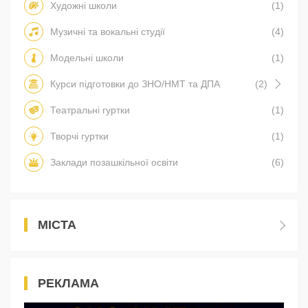
Художні школи
(1)
Музичні та вокальні студії
(4)
Модельні школи
(1)
Курси підготовки до ЗНО/НМТ та ДПА
(2)
Театральні гуртки
(1)
Творчі гуртки
(1)
Заклади позашкільної освіти
(6)
МІСТА
РЕКЛАМА