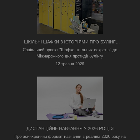
ШКІЛЬНІ ШАФКИ З ІСТОРІЯМИ ПРО БУЛІНГ
З'ЯВИЛИСЯ В КИЄВІ
Соціальний проєкт "Шафка шкільних секретів" до
Міжнарожного дня протидії булінгу
12 травня 2026
ДИСТАНЦІЙНЕ НАВЧАННЯ У 2026 РОЦІ З
ТРИВОГАМИ ТА БЕЗ СВІТЛА: ЯК АСИНХРОННИЙ
Про асинхронний формат навчання в реаліях 2026 року на