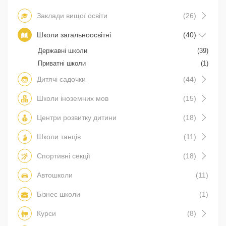
Заклади вищої освіти
(26)
Школи загальноосвітні
(40)
Державні школи
(39)
Приватні школи
(1)
Дитячі садочки
(44)
Школи іноземних мов
(15)
Центри розвитку дитини
(18)
Школи танців
(11)
Спортивні секції
(18)
Автошколи
(11)
Бізнес школи
(1)
Курси
(8)