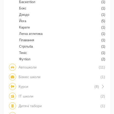
Баскетбол
(1)
Бокс
(1)
Дзюдо
(1)
Йога
(5)
Карате
(1)
Легка атлетика
(1)
Плавання
(1)
Стрільба
(1)
Теніс
(1)
Футбол
(2)
Автошколи
(11)
Бізнес школи
(1)
Курси
(8)
IT школи
(2)
Дитячі табори
(1)