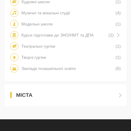
Художні школи
(1)
Музичні та вокальні студії
(4)
Модельні школи
(1)
Курси підготовки до ЗНО/НМТ та ДПА
(2)
Театральні гуртки
(1)
Творчі гуртки
(1)
Заклади позашкільної освіти
(6)
МІСТА