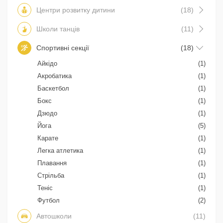
Центри розвитку дитини
(18)
Школи танців
(11)
Спортивні секції
(18)
Айкідо
(1)
Акробатика
(1)
Баскетбол
(1)
Бокс
(1)
Дзюдо
(1)
Йога
(5)
Карате
(1)
Легка атлетика
(1)
Плавання
(1)
Стрільба
(1)
Теніс
(1)
Футбол
(2)
Автошколи
(11)