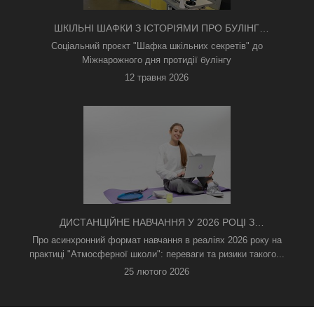
ШКІЛЬНІ ШАФКИ З ІСТОРІЯМИ ПРО БУЛІНГ
З'ЯВИЛИСЯ В КИЄВІ
Соціальний проєкт "Шафка шкільних секретів" до
Міжнарожного дня протидії булінгу
12 травня 2026
ДИСТАНЦІЙНЕ НАВЧАННЯ У 2026 РОЦІ З
ТРИВОГАМИ ТА БЕЗ СВІТЛА: ЯК АСИНХРОННИЙ
Про асинхронний формат навчання в реаліях 2026 року на
ФОРМАТ РЯТУЄ ОСВІТНІЙ ПРОЦЕС
практиці "Атмосферної школи": переваги та ризики такого...
25 лютого 2026