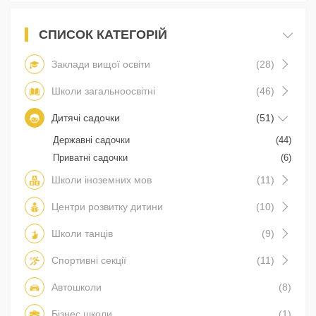
СПИСОК КАТЕГОРІЙ
Заклади вищої освіти
(28)
Школи загальноосвітні
(46)
Дитячі садочки
(51)
Державні садочки
(44)
Приватні садочки
(6)
Школи іноземних мов
(11)
Центри розвитку дитини
(10)
Школи танців
(9)
Спортивні секції
(11)
Автошколи
(8)
Бізнес школи
(1)