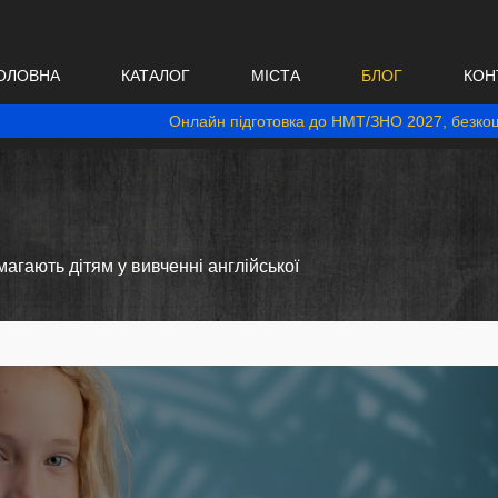
ОЛОВНА
КАТАЛОГ
МІСТА
БЛОГ
КОН
Онлайн підготовка до НМТ/ЗНО 2027, безкош
агають дітям у вивченні англійської