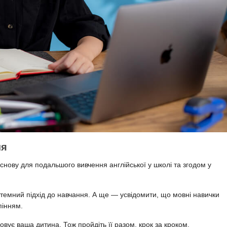
ня
снову для подальшого вивчення англійської у школі та згодом у
емний підхід до навчання. А ще — усвідомити, що мовні навички
пінням.
овує ваша дитина. Тож пройдіть її разом, крок за кроком.