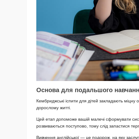
Основа для подальшого навчан
Кембриджські іспити для дітей закладають міцну о
дорослому житті.
Цей етап допоможе вашій малечі сформувати сист
розвиваються поступово, тому слід запастися тер
Вивчення англійської — це подорож, на яку заслуг