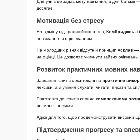
Для учнів це задає мету навчання, а для батьків 
досягає.
Мотивація без стресу
На відміну від традиційних тестів,
Кембриджські і
пов’язаного з оцінюванням.
На молодших рівнях відсутній принцип
«склав — 
на оцінці. Це дозволяє уникнути зайвих очікувань
Розвиток практичних мовних на
Завдання іспитів орієнтовані на
практичне викор
лексики, а й уміння слухати, читати, писати та сп
Підготовка до іспитів сприяє
комплексному
розв
розмові з носіями.
Адже для того, щоб продемонструвати високий щаб
Підтвердження прогресу та впевн