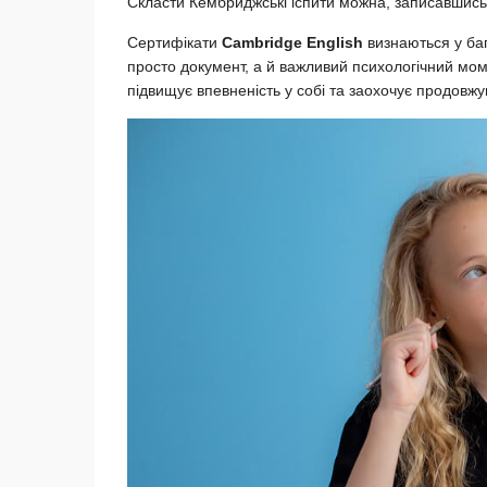
Скласти Кембриджські іспити можна, записавшис
Сертифікати
Cambridge
English
визнаються у баг
просто документ, а й важливий психологічний мом
підвищує впевненість у собі та заохочує продовжу