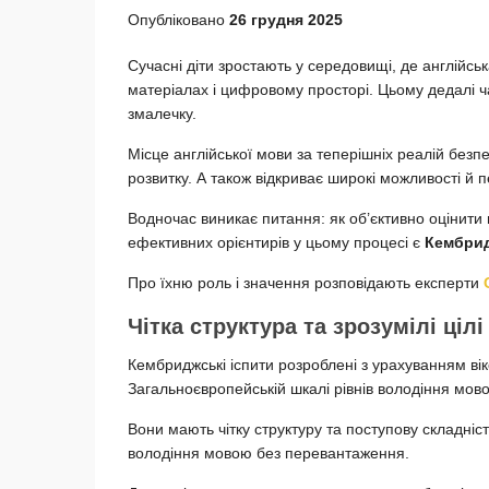
Опубліковано
26 грудня 2025
Сучасні діти зростають у середовищі, де англійсь
матеріалах і цифровому просторі. Цьому дедалі ч
змалечку.
Місце англійської мови за теперішніх реалій без
розвитку. А також відкриває широкі можливості й 
Водночас виникає питання: як об’єктивно оцінити
ефективних орієнтирів у цьому процесі є
Кембрид
Про їхню роль і значення розповідають експерти
Чітка структура та зрозумілі цілі
Кембриджські іспити розроблені з урахуванням віко
Загальноєвропейській шкалі рівнів володіння мо
Вони мають чітку структуру та поступову складніс
володіння мовою без перевантаження.