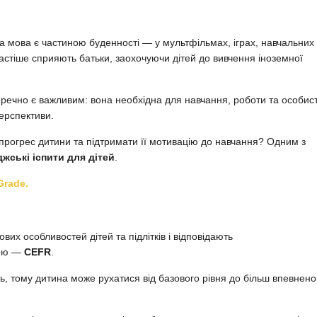
ка мова є частиною буденності — у мультфільмах, іграх, навчальних
астіше сприяють батьки, заохочуючи дітей до вивчення іноземної
перечно є важливим: вона необхідна для навчання, роботи та особис
перспективи.
 прогрес дитини та підтримати її мотивацію до навчання? Одним з
жські іспити для дітей
.
Grade.
вих особливостей дітей та підлітків і відповідають
вою —
CEFR
.
ть, тому дитина може рухатися від базового рівня до більш впевнено