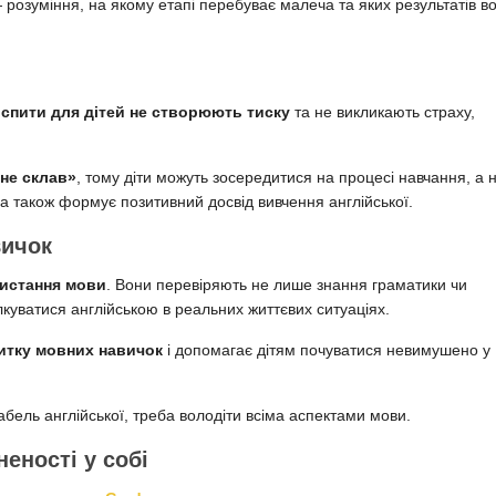
— розуміння, на якому етапі перебуває малеча та яких результатів в
спити для дітей не створюють тиску
та не викликають страху,
не склав»
, тому діти можуть зосередитися на процесі навчання, а 
, а також формує позитивний досвід вивчення англійської.
вичок
истання мови
. Вони перевіряють не лише знання граматики чи
ілкуватися англійською в реальних життєвих ситуаціях.
итку мовних навичок
і допомагає дітям почуватися невимушено у
ель англійської, треба володіти всіма аспектами мови.
еності у собі