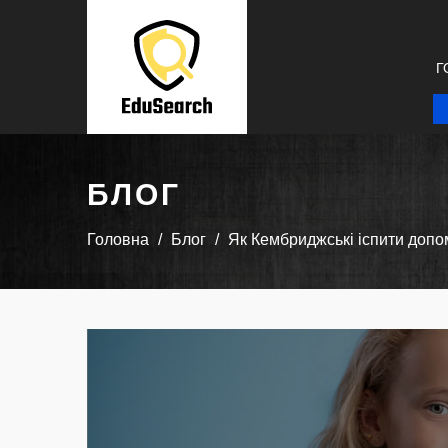
Г
БЛОГ
Головна
Блог
Як Кембриджські іспити допом