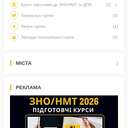
Курси підготовки до ЗНО/НМТ та ДПА
(2)
Театральні гуртки
(2)
Творчі гуртки
(1)
Заклади позашкільної освіти
(9)
МІСТА
РЕКЛАМА