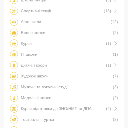
Школи танців
(9)
Спортивні секції
(18)
Автошколи
(12)
Бізнес школи
(2)
Курси
(1)
IT школи
(1)
Дитячі табори
(1)
Художні школи
(7)
Музичні та вокальні студії
(3)
Модельні школи
(2)
Курси підготовки до ЗНО/НМТ та ДПА
(2)
Театральні гуртки
(2)