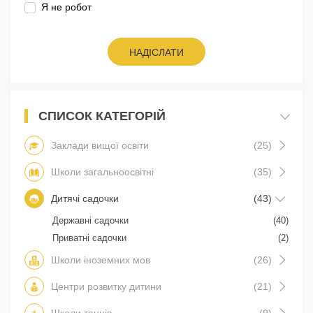
Я не робот
НАДІСЛАТИ
СПИСОК КАТЕГОРІЙ
Заклади вищої освіти
(25)
Школи загальноосвітні
(35)
Дитячі садочки
(43)
Державні садочки
(40)
Приватні садочки
(2)
Школи іноземних мов
(26)
Центри розвитку дитини
(21)