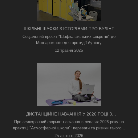
ШКІЛЬНІ ШАФКИ З ІСТОРІЯМИ ПРО БУЛІНГ
З'ЯВИЛИСЯ В КИЄВІ
Соціальний проєкт "Шафка шкільних секретів" до
Міжнарожного дня протидії булінгу
12 травня 2026
ДИСТАНЦІЙНЕ НАВЧАННЯ У 2026 РОЦІ З
ТРИВОГАМИ ТА БЕЗ СВІТЛА: ЯК АСИНХРОННИЙ
Про асинхронний формат навчання в реаліях 2026 року на
ФОРМАТ РЯТУЄ ОСВІТНІЙ ПРОЦЕС
практиці "Атмосферної школи": переваги та ризики такого...
25 лютого 2026