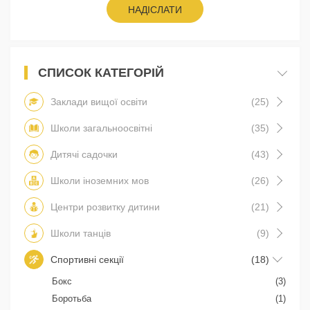
НАДІСЛАТИ
СПИСОК КАТЕГОРІЙ
Заклади вищої освіти
(25)
Школи загальноосвітні
(35)
Дитячі садочки
(43)
Школи іноземних мов
(26)
Центри розвитку дитини
(21)
Школи танців
(9)
Спортивні секції
(18)
Бокс
(3)
Боротьба
(1)