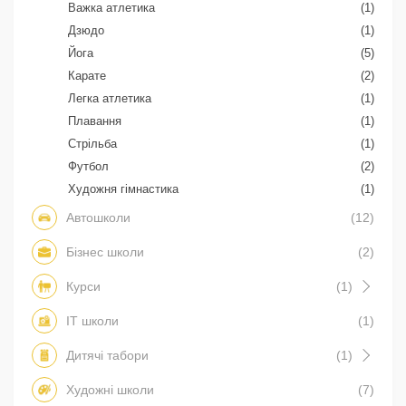
Важка атлетика
(1)
Дзюдо
(1)
Йога
(5)
Карате
(2)
Легка атлетика
(1)
Плавання
(1)
Стрільба
(1)
Футбол
(2)
Художня гімнастика
(1)
Автошколи
(12)
Бізнес школи
(2)
Курси
(1)
IT школи
(1)
Дитячі табори
(1)
Художні школи
(7)