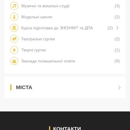
Музичні та вокальні студії
(3)
Модельні школи
(2)
Курси підготовки до ЗНО/НМТ та ДПА
(2)
Театральні гуртки
(2)
Творчі гуртки
(1)
Заклади позашкільної освіти
(9)
МІСТА
КОНТАКТИ