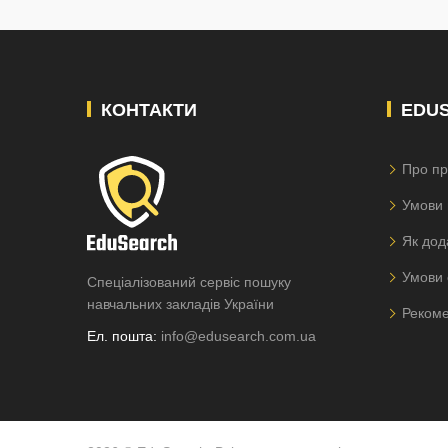
КОНТАКТИ
EDU
Про пр
Умови 
Як дод
Умови 
Спеціалізований сервіс пошуку
навчальних закладів України
Рекоме
Ел. пошта:
info@edusearch.com.ua