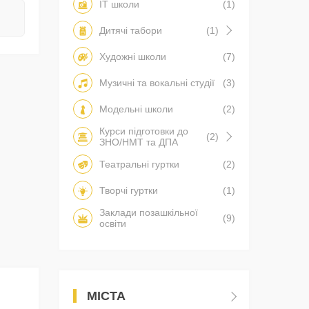
IT школи
(1)
Дитячі табори
(1)
Художні школи
(7)
Музичні та вокальні студії
(3)
Модельні школи
(2)
Курси підготовки до
(2)
ЗНО/НМТ та ДПА
Театральні гуртки
(2)
Творчі гуртки
(1)
Заклади позашкільної
(9)
освіти
МІСТА