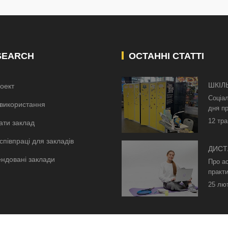
SEARCH
ОСТАННІ СТАТТІ
ШКІЛ
оект
КИЄВ
Соціа
використання
дня пр
12 тра
ати заклад
співпраці для закладів
ДИСТ
ндовані заклади
БЕЗ 
Про а
ОСВІ
практи
25 лю