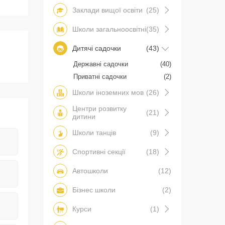
Заклади вищої освіти
(25)
Школи загальноосвітні
(35)
Дитячі садочки
(43)
Державні садочки
(40)
Приватні садочки
(2)
Школи іноземних мов
(26)
Центри розвитку
(21)
дитини
Школи танців
(9)
Спортивні секції
(18)
Автошколи
(12)
Бізнес школи
(2)
Курси
(1)