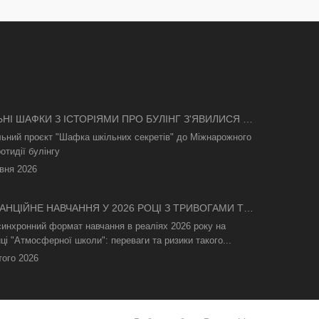
ЬНІ ШАФКИ З ІСТОРІЯМИ ПРО БУЛІНГ З'ЯВИЛИСЯ В
І
льний проєкт "Шафка шкільних секретів" до Міжнарожного
отидії булінгу
вня 2026
АНЦІЙНЕ НАВЧАННЯ У 2026 РОЦІ З ТРИВОГАМИ ТА
СВІТЛА: ЯК АСИНХРОННИЙ ФОРМАТ РЯТУЄ
синхронний формат навчання в реаліях 2026 року на
ТНІЙ ПРОЦЕС
ці "Атмосферної школи": переваги та ризики такого...
того 2026