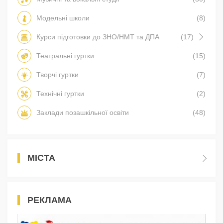
Модельні школи
(8)
Курси підготовки до ЗНО/НМТ та ДПА
(17)
Театральні гуртки
(15)
Творчі гуртки
(7)
Технічні гуртки
(2)
Заклади позашкільної освіти
(48)
МІСТА
РЕКЛАМА