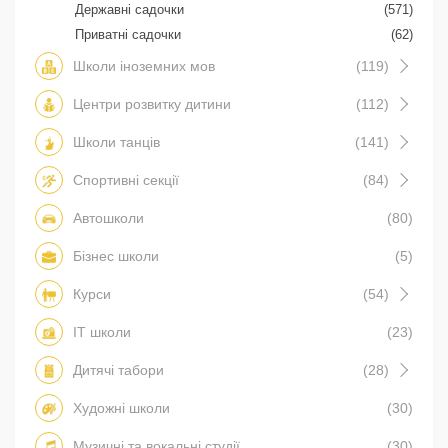
Державні садочки
(571)
Приватні садочки
(62)
Школи іноземних мов
(119)
Центри розвитку дитини
(112)
Школи танців
(141)
Спортивні секції
(84)
Автошколи
(80)
Бізнес школи
(5)
Курси
(54)
IT школи
(23)
Дитячі табори
(28)
Художні школи
(30)
Музичні та вокальні студії
(30)