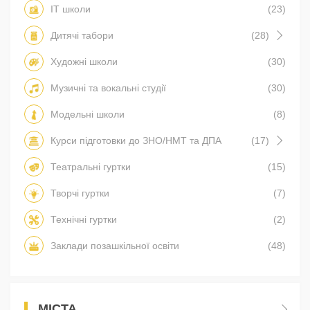
IT школи
(23)
Дитячі табори
(28)
Художні школи
(30)
Музичні та вокальні студії
(30)
Модельні школи
(8)
Курси підготовки до ЗНО/НМТ та ДПА
(17)
Театральні гуртки
(15)
Творчі гуртки
(7)
Технічні гуртки
(2)
Заклади позашкільної освіти
(48)
МІСТА