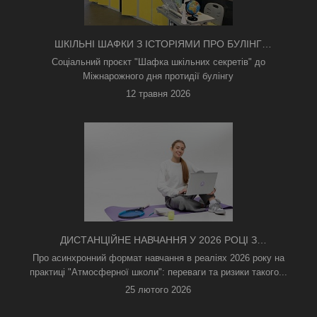
ШКІЛЬНІ ШАФКИ З ІСТОРІЯМИ ПРО БУЛІНГ
З'ЯВИЛИСЯ В КИЄВІ
Соціальний проєкт "Шафка шкільних секретів" до
Міжнарожного дня протидії булінгу
12 травня 2026
ДИСТАНЦІЙНЕ НАВЧАННЯ У 2026 РОЦІ З
ТРИВОГАМИ ТА БЕЗ СВІТЛА: ЯК АСИНХРОННИЙ
Про асинхронний формат навчання в реаліях 2026 року на
ФОРМАТ РЯТУЄ ОСВІТНІЙ ПРОЦЕС
практиці "Атмосферної школи": переваги та ризики такого...
25 лютого 2026