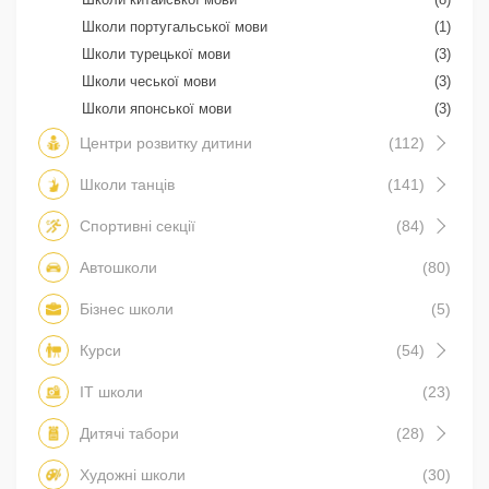
Школи португальської мови
(1)
Школи турецької мови
(3)
Школи чеської мови
(3)
Школи японської мови
(3)
Центри розвитку дитини
(112)
Школи танців
(141)
Спортивні секції
(84)
Автошколи
(80)
Бізнес школи
(5)
Курси
(54)
IT школи
(23)
Дитячі табори
(28)
Художні школи
(30)