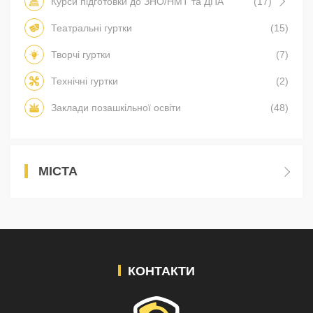
Курси підготовки до ЗНО/НМТ та ДПА
(17)
Театральні гуртки
(15)
Творчі гуртки
(7)
Технічні гуртки
(2)
Заклади позашкільної освіти
(48)
МІСТА
КОНТАКТИ