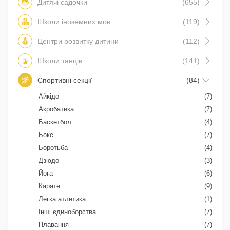
Дитячі садочки
(655)
Школи іноземних мов
(119)
Центри розвитку дитини
(112)
Школи танців
(141)
Спортивні секції
(84)
Айкідо
(7)
Акробатика
(7)
Баскетбол
(4)
Бокс
(7)
Боротьба
(4)
Дзюдо
(3)
Йога
(6)
Карате
(9)
Легка атлетика
(1)
Інші єдиноборства
(7)
Плавання
(7)