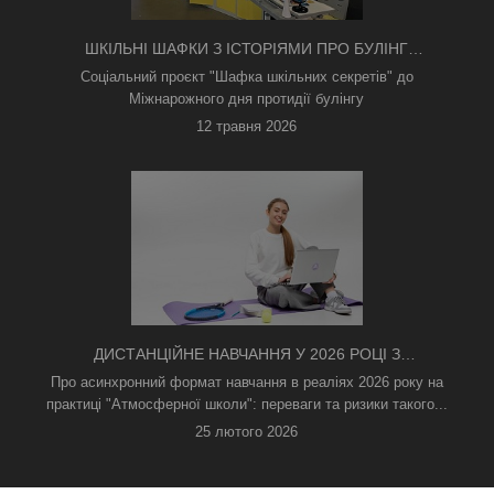
ШКІЛЬНІ ШАФКИ З ІСТОРІЯМИ ПРО БУЛІНГ
З'ЯВИЛИСЯ В КИЄВІ
Соціальний проєкт "Шафка шкільних секретів" до
Міжнарожного дня протидії булінгу
12 травня 2026
ДИСТАНЦІЙНЕ НАВЧАННЯ У 2026 РОЦІ З
ТРИВОГАМИ ТА БЕЗ СВІТЛА: ЯК АСИНХРОННИЙ
Про асинхронний формат навчання в реаліях 2026 року на
ФОРМАТ РЯТУЄ ОСВІТНІЙ ПРОЦЕС
практиці "Атмосферної школи": переваги та ризики такого...
25 лютого 2026