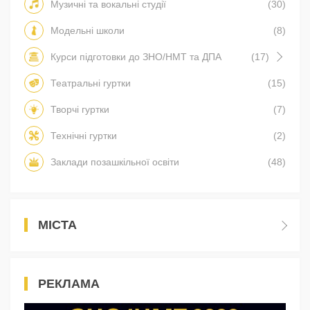
Музичні та вокальні студії
(30)
Модельні школи
(8)
Курси підготовки до ЗНО/НМТ та ДПА
(17)
Театральні гуртки
(15)
Творчі гуртки
(7)
Технічні гуртки
(2)
Заклади позашкільної освіти
(48)
МІСТА
РЕКЛАМА