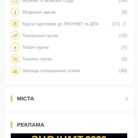
Музичні та вокальні студії
(30)
Модельні школи
(8)
Курси підготовки до ЗНО/НМТ та ДПА
(17)
Театральні гуртки
(15)
Творчі гуртки
(7)
Технічні гуртки
(2)
Заклади позашкільної освіти
(48)
МІСТА
РЕКЛАМА