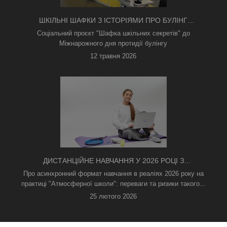
ШКІЛЬНІ ШАФКИ З ІСТОРІЯМИ ПРО БУЛІНГ
З'ЯВИЛИСЯ В КИЄВІ
Соціальний проєкт "Шафка шкільних секретів" до
Міжнарожного дня протидії булінгу
12 травня 2026
ДИСТАНЦІЙНЕ НАВЧАННЯ У 2026 РОЦІ З
ТРИВОГАМИ ТА БЕЗ СВІТЛА: ЯК АСИНХРОННИЙ
Про асинхронний формат навчання в реаліях 2026 року на
ФОРМАТ РЯТУЄ ОСВІТНІЙ ПРОЦЕС
практиці "Атмосферної школи": переваги та ризики такого...
25 лютого 2026