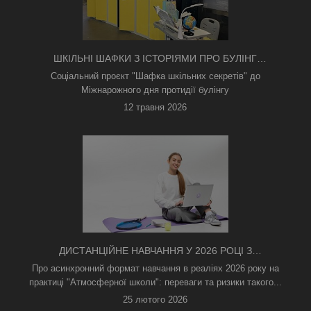
ШКІЛЬНІ ШАФКИ З ІСТОРІЯМИ ПРО БУЛІНГ
З'ЯВИЛИСЯ В КИЄВІ
Соціальний проєкт "Шафка шкільних секретів" до
Міжнарожного дня протидії булінгу
12 травня 2026
ДИСТАНЦІЙНЕ НАВЧАННЯ У 2026 РОЦІ З
ТРИВОГАМИ ТА БЕЗ СВІТЛА: ЯК АСИНХРОННИЙ
Про асинхронний формат навчання в реаліях 2026 року на
ФОРМАТ РЯТУЄ ОСВІТНІЙ ПРОЦЕС
практиці "Атмосферної школи": переваги та ризики такого...
25 лютого 2026