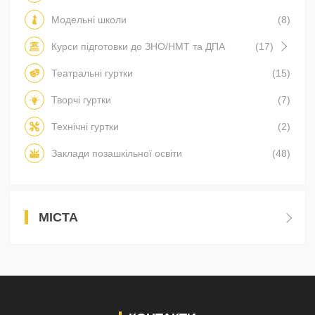
Модельні школи
(8)
Курси підготовки до ЗНО/НМТ та ДПА
(17)
Театральні гуртки
(15)
Творчі гуртки
(7)
Технічні гуртки
(2)
Заклади позашкільної освіти
(48)
МІСТА