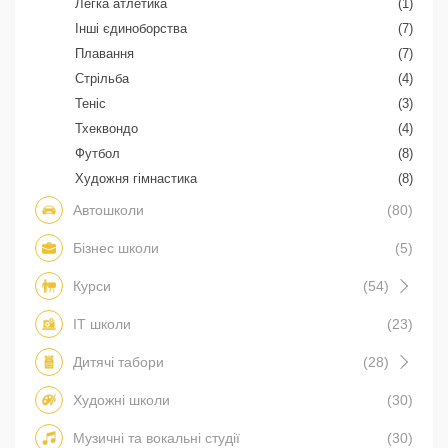
Легка атлетика
(1)
Інші єдиноборства
(7)
Плавання
(7)
Стрільба
(4)
Теніс
(3)
Тхеквондо
(4)
Футбол
(8)
Художня гімнастика
(8)
Автошколи
(80)
Бізнес школи
(5)
Курси
(54)
IT школи
(23)
Дитячі табори
(28)
Художні школи
(30)
Музичні та вокальні студії
(30)