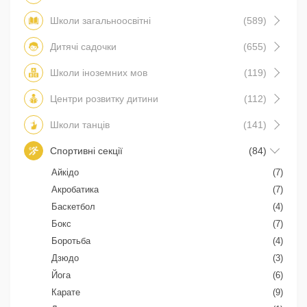
Школи загальноосвітні
(589)
Дитячі садочки
(655)
Школи іноземних мов
(119)
Центри розвитку дитини
(112)
Школи танців
(141)
Спортивні секції
(84)
Айкідо
(7)
Акробатика
(7)
Баскетбол
(4)
Бокс
(7)
Боротьба
(4)
Дзюдо
(3)
Йога
(6)
Карате
(9)