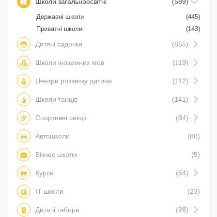
Школи загальноосвітні
(589)
Державні школи
(445)
Приватні школи
(143)
Дитячі садочки
(655)
Школи іноземних мов
(119)
Центри розвитку дитини
(112)
Школи танців
(141)
Спортивні секції
(84)
Автошколи
(80)
Бізнес школи
(5)
Курси
(54)
IT школи
(23)
Дитячі табори
(28)