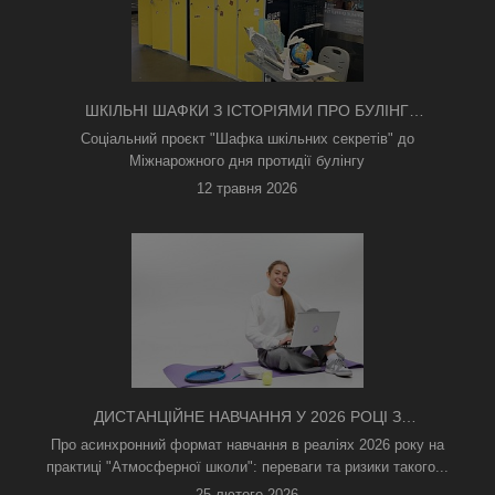
ШКІЛЬНІ ШАФКИ З ІСТОРІЯМИ ПРО БУЛІНГ
З'ЯВИЛИСЯ В КИЄВІ
Соціальний проєкт "Шафка шкільних секретів" до
Міжнарожного дня протидії булінгу
12 травня 2026
ДИСТАНЦІЙНЕ НАВЧАННЯ У 2026 РОЦІ З
ТРИВОГАМИ ТА БЕЗ СВІТЛА: ЯК АСИНХРОННИЙ
Про асинхронний формат навчання в реаліях 2026 року на
ФОРМАТ РЯТУЄ ОСВІТНІЙ ПРОЦЕС
практиці "Атмосферної школи": переваги та ризики такого...
25 лютого 2026