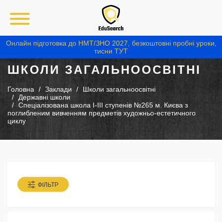
Онлайн підготовка до НМТ/ЗНО 2027, безкоштовні пробні уроки,
тисни ТУТ
ШКОЛИ ЗАГАЛЬНООСВІТНІ
Головна
Заклади
Школи загальноосвітні
Державні школи
Спеціалізована школа І-ІІІ ступенів №265 м. Києва з
поглибленим вивченням предметів художньо-естетичного
циклу
ФІЛЬТР