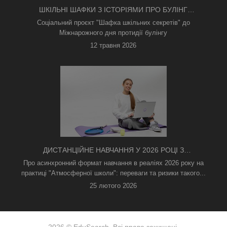
ШКІЛЬНІ ШАФКИ З ІСТОРІЯМИ ПРО БУЛІНГ
З'ЯВИЛИСЯ В КИЄВІ
Соціальний проєкт "Шафка шкільних секретів" до
Міжнарожного дня протидії булінгу
12 травня 2026
ДИСТАНЦІЙНЕ НАВЧАННЯ У 2026 РОЦІ З
ТРИВОГАМИ ТА БЕЗ СВІТЛА: ЯК АСИНХРОННИЙ
Про асинхронний формат навчання в реаліях 2026 року на
ФОРМАТ РЯТУЄ ОСВІТНІЙ ПРОЦЕС
практиці "Атмосферної школи": переваги та ризики такого...
25 лютого 2026