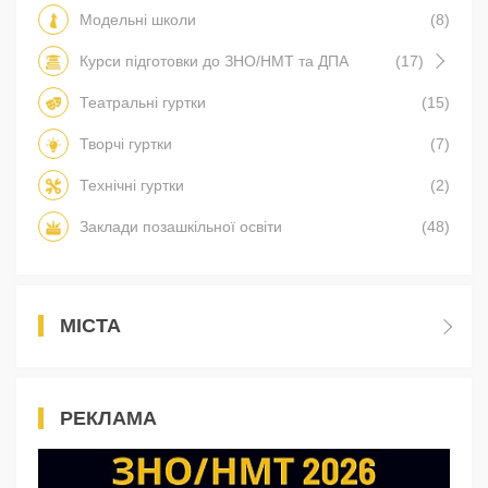
Модельні школи
(8)
Курси підготовки до ЗНО/НМТ та ДПА
(17)
Театральні гуртки
(15)
Творчі гуртки
(7)
Технічні гуртки
(2)
Заклади позашкільної освіти
(48)
МІСТА
РЕКЛАМА