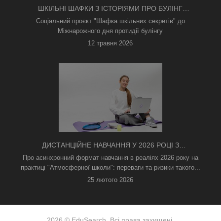
ШКІЛЬНІ ШАФКИ З ІСТОРІЯМИ ПРО БУЛІНГ
З'ЯВИЛИСЯ В КИЄВІ
Соціальний проєкт "Шафка шкільних секретів" до
Міжнарожного дня протидії булінгу
12 травня 2026
ДИСТАНЦІЙНЕ НАВЧАННЯ У 2026 РОЦІ З
ТРИВОГАМИ ТА БЕЗ СВІТЛА: ЯК АСИНХРОННИЙ
Про асинхронний формат навчання в реаліях 2026 року на
ФОРМАТ РЯТУЄ ОСВІТНІЙ ПРОЦЕС
практиці "Атмосферної школи": переваги та ризики такого...
25 лютого 2026
2026 © EduSearch. Всі права захищені.