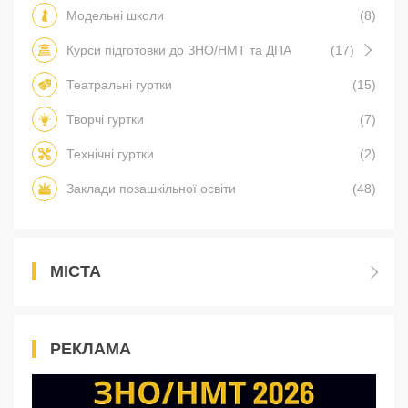
Модельні школи
(8)
Курси підготовки до ЗНО/НМТ та ДПА
(17)
Театральні гуртки
(15)
Творчі гуртки
(7)
Технічні гуртки
(2)
Заклади позашкільної освіти
(48)
МІСТА
РЕКЛАМА