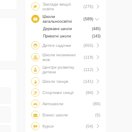
Заклади вищої
(275)
освіти
Школи
(589)
загальноосвітні
Державні школи
(445)
Приватні школи
(143)
Дитячі садочки
(655)
Школи іноземних
(119)
мов
Центри розвитку
(112)
дитини
Школи танців
(141)
Спортивні секції
(84)
Автошколи
(80)
Бізнес школи
(5)
Курси
(54)