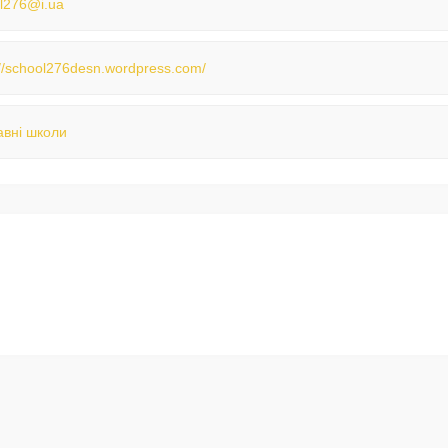
l276@i.ua
://school276desn.wordpress.com/
вні школи