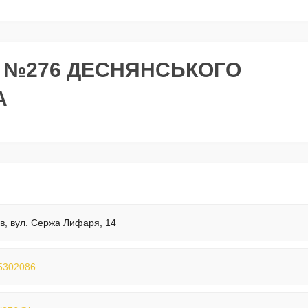
ІВ №276 ДЕСНЯНСЬКОГО
А
їв, вул. Сержа Лифаря, 14
5302086