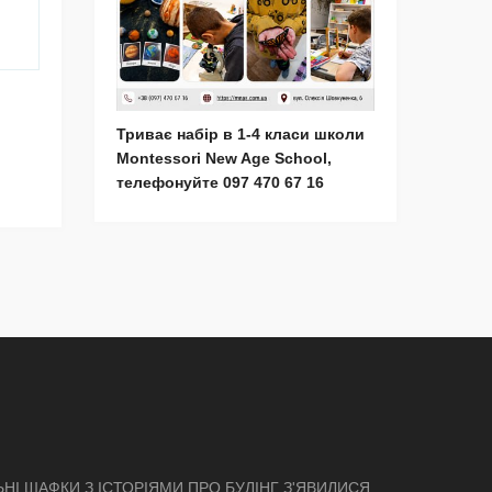
Триває набір в 1-4 класи школи
Montessori New Age School,
телефонуйте 097 470 67 16
ЬНІ ШАФКИ З ІСТОРІЯМИ ПРО БУЛІНГ З'ЯВИЛИСЯ В