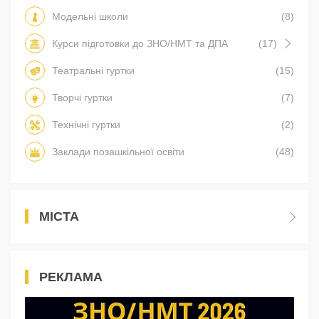
Модельні школи
(8)
Курси підготовки до ЗНО/НМТ та ДПА
(17)
Театральні гуртки
(15)
Творчі гуртки
(7)
Технічні гуртки
(2)
Заклади позашкільної освіти
(48)
МІСТА
РЕКЛАМА