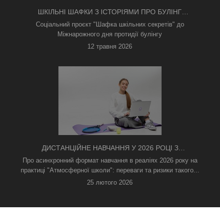
ШКІЛЬНІ ШАФКИ З ІСТОРІЯМИ ПРО БУЛІНГ
З'ЯВИЛИСЯ В КИЄВІ
Соціальний проєкт "Шафка шкільних секретів" до
Міжнарожного дня протидії булінгу
12 травня 2026
ДИСТАНЦІЙНЕ НАВЧАННЯ У 2026 РОЦІ З
ТРИВОГАМИ ТА БЕЗ СВІТЛА: ЯК АСИНХРОННИЙ
Про асинхронний формат навчання в реаліях 2026 року на
ФОРМАТ РЯТУЄ ОСВІТНІЙ ПРОЦЕС
практиці "Атмосферної школи": переваги та ризики такого...
25 лютого 2026