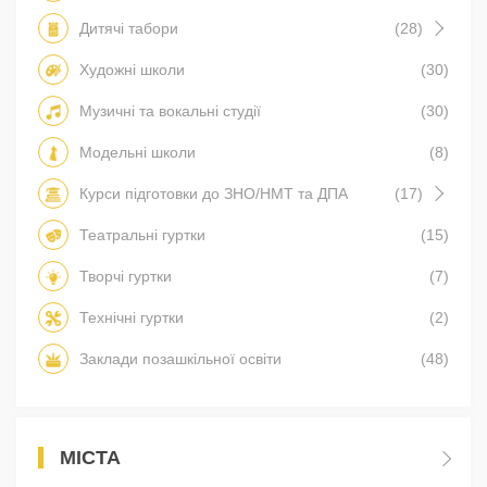
Дитячі табори
(28)
Художні школи
(30)
Музичні та вокальні студії
(30)
Модельні школи
(8)
Курси підготовки до ЗНО/НМТ та ДПА
(17)
Театральні гуртки
(15)
Творчі гуртки
(7)
Технічні гуртки
(2)
Заклади позашкільної освіти
(48)
МІСТА