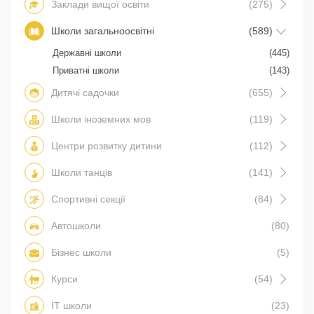
Заклади вищої освіти
(275)
Школи загальноосвітні
(589)
Державні школи
(445)
Приватні школи
(143)
Дитячі садочки
(655)
Школи іноземних мов
(119)
Центри розвитку дитини
(112)
Школи танців
(141)
Спортивні секції
(84)
Автошколи
(80)
Бізнес школи
(5)
Курси
(54)
IT школи
(23)