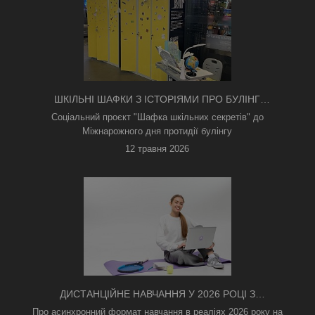
ШКІЛЬНІ ШАФКИ З ІСТОРІЯМИ ПРО БУЛІНГ
З'ЯВИЛИСЯ В КИЄВІ
Соціальний проєкт "Шафка шкільних секретів" до
Міжнарожного дня протидії булінгу
12 травня 2026
ДИСТАНЦІЙНЕ НАВЧАННЯ У 2026 РОЦІ З
ТРИВОГАМИ ТА БЕЗ СВІТЛА: ЯК АСИНХРОННИЙ
Про асинхронний формат навчання в реаліях 2026 року на