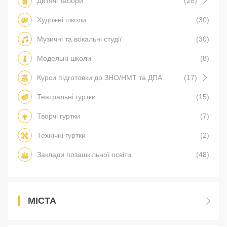
Дитячі табори
(28)
Художні школи
(30)
Музичні та вокальні студії
(30)
Модельні школи
(8)
Курси підготовки до ЗНО/НМТ та ДПА
(17)
Театральні гуртки
(15)
Творчі гуртки
(7)
Технічні гуртки
(2)
Заклади позашкільної освіти
(48)
МІСТА