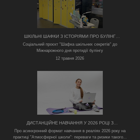
ШКІЛЬНІ ШАФКИ З ІСТОРІЯМИ ПРО БУЛІНГ
З'ЯВИЛИСЯ В КИЄВІ
Соціальний проєкт "Шафка шкільних секретів" до
Міжнарожного дня протидії булінгу
12 травня 2026
ДИСТАНЦІЙНЕ НАВЧАННЯ У 2026 РОЦІ З
ТРИВОГАМИ ТА БЕЗ СВІТЛА: ЯК АСИНХРОННИЙ
Про асинхронний формат навчання в реаліях 2026 року на
ФОРМАТ РЯТУЄ ОСВІТНІЙ ПРОЦЕС
практиці "Атмосферної школи": переваги та ризики такого...