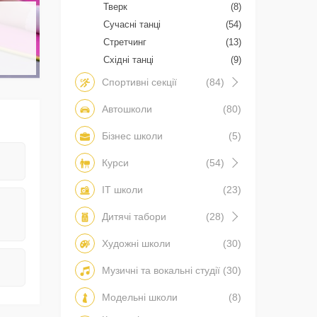
Тверк
(8)
Сучасні танці
(54)
Стретчинг
(13)
Східні танці
(9)
Спортивні секції
(84)
Автошколи
(80)
Бізнес школи
(5)
Курси
(54)
IT школи
(23)
Дитячі табори
(28)
Художні школи
(30)
Музичні та вокальні студії
(30)
Модельні школи
(8)