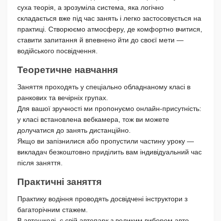
суха теорія, а зрозуміла система, яка логічно
складається вже під час занять і легко застосовується на
практиці. Створюємо атмосферу, де комфортно вчитися,
ставити запитання й впевнено йти до своєї мети —
водійського посвідчення.
Теоретичне навчання
Заняття проходять у спеціально обладнаному класі в
ранкових та вечірніх групах.
Для вашої зручності ми пропонуємо онлайн-присутність:
у класі встановлена вебкамера, тож ви можете
долучатися до занять дистанційно.
Якщо ви запізнилися або пропустили частину уроку —
викладач безкоштовно приділить вам індивідуальний час
після заняття.
Практичні заняття
Практику водіння проводять досвідчені інструктори з
багаторічним стажем.
В автошколі є свій автопарк з великим вибором авто.