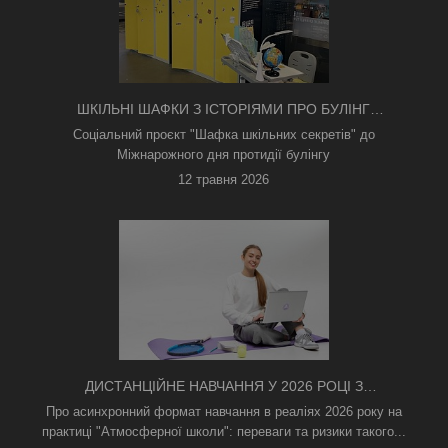
ШКІЛЬНІ ШАФКИ З ІСТОРІЯМИ ПРО БУЛІНГ
З'ЯВИЛИСЯ В КИЄВІ
Соціальний проєкт "Шафка шкільних секретів" до
Міжнарожного дня протидії булінгу
12 травня 2026
ДИСТАНЦІЙНЕ НАВЧАННЯ У 2026 РОЦІ З
ТРИВОГАМИ ТА БЕЗ СВІТЛА: ЯК АСИНХРОННИЙ
Про асинхронний формат навчання в реаліях 2026 року на
ФОРМАТ РЯТУЄ ОСВІТНІЙ ПРОЦЕС
практиці "Атмосферної школи": переваги та ризики такого...