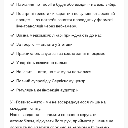
Навчання по теорії в будні або вихідні - на ваш вибір.
Повітряні тривоги чи карантин не зупиняють освітній
процес — за потреби заняття проходять у форматі
live-трансляції через вебкамеру.
Виїзна медкомісія: лікарі приїжджають до нас
За теорію — оплата у 2 етапи
Практика оплачується за кожне заняття окремо
У вартість включено пальне
На іспит — авто, на якому ви навчалися
Повний супровід у Сервісному центрі
Регулярна дезінфекція аудиторій
У «Розвиток-Авто» ми не зосереджуємося лише на
складанні іспиту.
Наше завдання — навчити впевнено керувати
автомобілем, відчувати його рух, приймати рішення на
дорозі та почуватися спокійно за кермом у будь-яких