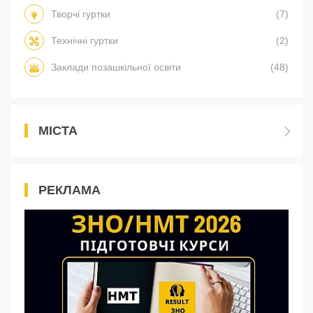
Творчі гуртки
(7)
Технічні гуртки
(2)
Заклади позашкільної освіти
(48)
МІСТА
РЕКЛАМА