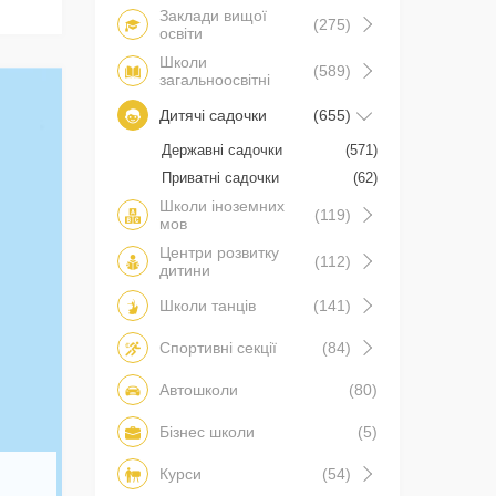
Заклади вищої
(275)
освіти
Школи
(589)
загальноосвітні
Дитячі садочки
(655)
Державні садочки
(571)
Приватні садочки
(62)
Школи іноземних
(119)
мов
Центри розвитку
(112)
дитини
Школи танців
(141)
Спортивні секції
(84)
Автошколи
(80)
Бізнес школи
(5)
Курси
(54)