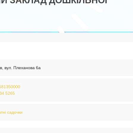
Й ЗАКЛАД ДОШКІЛЬНОЇ
їв, вул. Плеханова 6а
681350000
34 5265
тні садочки