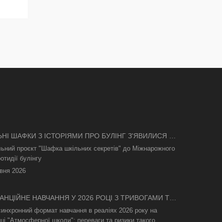
ЬНІ ШАФКИ З ІСТОРІЯМИ ПРО БУЛІНГ З'ЯВИЛИСЯ В
І
льний проєкт "Шафка шкільних секретів" до Міжнарожного
отидії булінгу
вня 2026
АНЦІЙНЕ НАВЧАННЯ У 2026 РОЦІ З ТРИВОГАМИ ТА
СВІТЛА: ЯК АСИНХРОННИЙ ФОРМАТ РЯТУЄ
синхронний формат навчання в реаліях 2026 року на
ТНІЙ ПРОЦЕС
ці "Атмосферної школи": переваги та ризики такого...