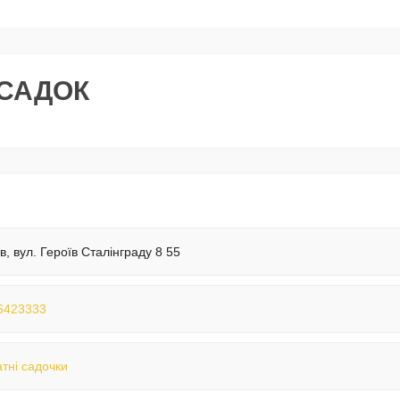
 САДОК
їв, вул. Героїв Сталінграду 8 55
6423333
тні садочки