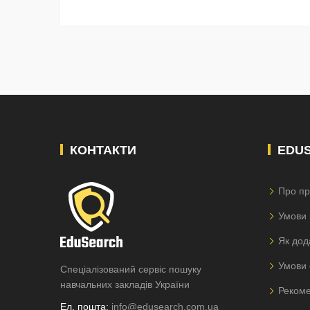
КОНТАКТИ
EDU
Про пр
Умови 
Як дод
Умови 
Спеціалізований сервіс пошуку
навчальних закладів України
Рекоме
Ел. пошта:
info@edusearch.com.ua