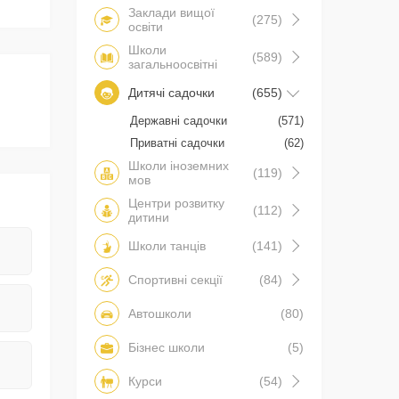
Заклади вищої
(275)
освіти
Школи
(589)
загальноосвітні
Дитячі садочки
(655)
Державні садочки
(571)
Приватні садочки
(62)
Школи іноземних
(119)
мов
Центри розвитку
(112)
дитини
Школи танців
(141)
Спортивні секції
(84)
Автошколи
(80)
Бізнес школи
(5)
Курси
(54)