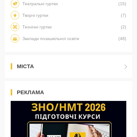
Театральні гуртки
(15)
Творчі гуртки
(7)
Технічні гуртки
(2)
Заклади позашкільної освіти
(48)
МІСТА
РЕКЛАМА