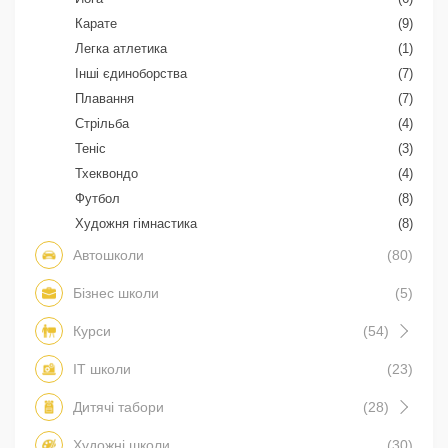
Карате
(9)
Легка атлетика
(1)
Інші єдиноборства
(7)
Плавання
(7)
Стрільба
(4)
Теніс
(3)
Тхеквондо
(4)
Футбол
(8)
Художня гімнастика
(8)
Автошколи
(80)
Бізнес школи
(5)
Курси
(54)
IT школи
(23)
Дитячі табори
(28)
Художні школи
(30)