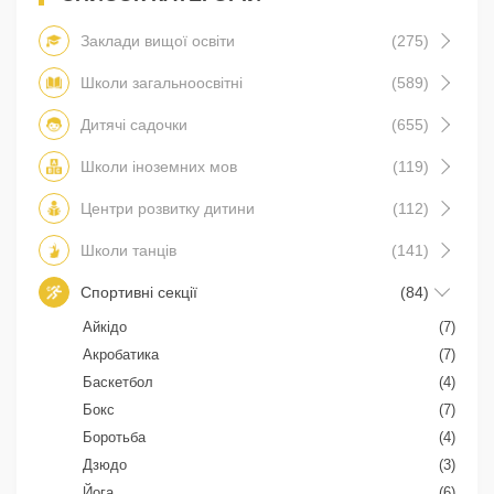
Заклади вищої освіти
(275)
Школи загальноосвітні
(589)
Дитячі садочки
(655)
Школи іноземних мов
(119)
Центри розвитку дитини
(112)
Школи танців
(141)
Спортивні секції
(84)
Айкідо
(7)
Акробатика
(7)
Баскетбол
(4)
Бокс
(7)
Боротьба
(4)
Дзюдо
(3)
Йога
(6)