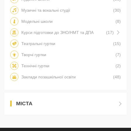
Музичні та вокальні студії
(30)
Модельні школи
(8)
Курси підготовки до ЗНО/НМТ та ДПА
(17)
Театральні гуртки
(15)
Творчі гуртки
(7)
Технічні гуртки
(2)
Заклади позашкільної освіти
(48)
МІСТА