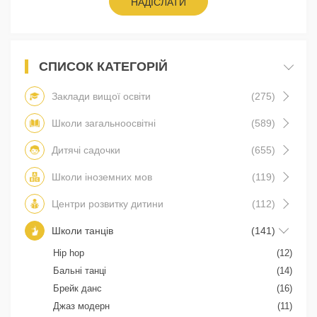
НАДІСЛАТИ
СПИСОК КАТЕГОРІЙ
Заклади вищої освіти
(275)
Школи загальноосвітні
(589)
Дитячі садочки
(655)
Школи іноземних мов
(119)
Центри розвитку дитини
(112)
Школи танців
(141)
Hip hop
(12)
Бальні танці
(14)
Брейк данс
(16)
Джаз модерн
(11)