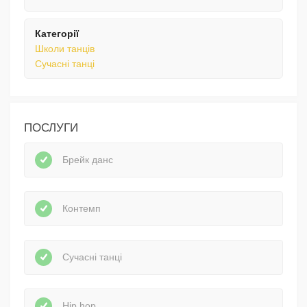
Категорії
Школи танців
Сучасні танці
ПОСЛУГИ
Брейк данс
Контемп
Сучасні танці
Hip hop