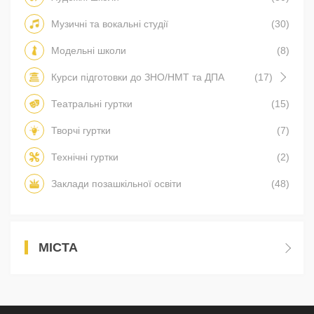
Музичні та вокальні студії
(30)
Модельні школи
(8)
Курси підготовки до ЗНО/НМТ та ДПА
(17)
Театральні гуртки
(15)
Творчі гуртки
(7)
Технічні гуртки
(2)
Заклади позашкільної освіти
(48)
МІСТА