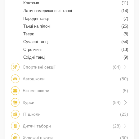
Контемп
(11)
Латиноамериканські танці
(14)
Народні танці
(7)
Танці на пілоні
(26)
Тверк
(8)
Сучасні танці
(54)
Стретчинг
(13)
Східні танці
(9)
Спортивні секції
(84)
Автошколи
(80)
Бізнес школи
(5)
Курси
(54)
IT школи
(23)
Дитячі табори
(28)
Художні школи
(30)