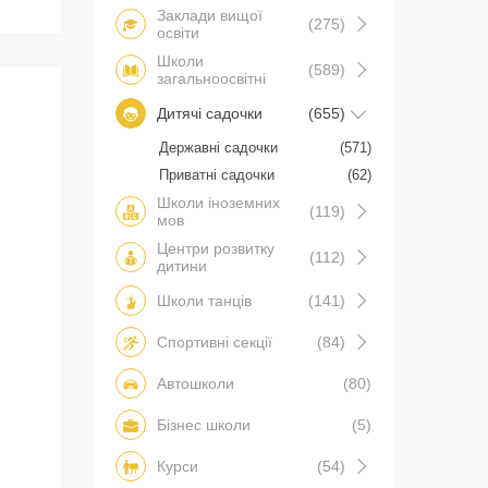
Заклади вищої
(275)
освіти
Школи
(589)
загальноосвітні
Дитячі садочки
(655)
Державні садочки
(571)
Приватні садочки
(62)
Школи іноземних
(119)
мов
Центри розвитку
(112)
дитини
Школи танців
(141)
Спортивні секції
(84)
Автошколи
(80)
Бізнес школи
(5)
Курси
(54)