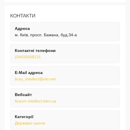
КОНТАКТИ
Адреса
м. Київ, просп. Бажана, буд.34-а
Контактні телефони
(044)5608131
E-Mail адреса
licey_intellect@ukr.net
Вебсайт
liceum-intellect.kiev.ua
Категорії
Державні школи