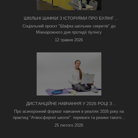
ШКІЛЬНІ ШАФКИ З ІСТОРІЯМИ ПРО БУЛІНГ
З'ЯВИЛИСЯ В КИЄВІ
Соціальний проєкт "Шафка шкільних секретів" до
Міжнарожного дня протидії булінгу
12 травня 2026
ДИСТАНЦІЙНЕ НАВЧАННЯ У 2026 РОЦІ З
ТРИВОГАМИ ТА БЕЗ СВІТЛА: ЯК АСИНХРОННИЙ
Про асинхронний формат навчання в реаліях 2026 року на
ФОРМАТ РЯТУЄ ОСВІТНІЙ ПРОЦЕС
практиці "Атмосферної школи": переваги та ризики такого...
25 лютого 2026