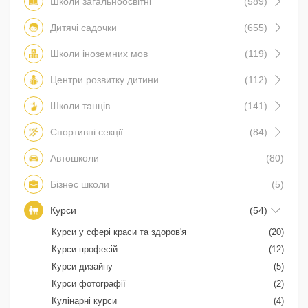
Школи загальноосвітні
(589)
Дитячі садочки
(655)
Школи іноземних мов
(119)
Центри розвитку дитини
(112)
Школи танців
(141)
Спортивні секції
(84)
Автошколи
(80)
Бізнес школи
(5)
Курси
(54)
Курси у сфері краси та здоров'я
(20)
Курси професій
(12)
Курси дизайну
(5)
Курси фотографії
(2)
Кулінарні курси
(4)