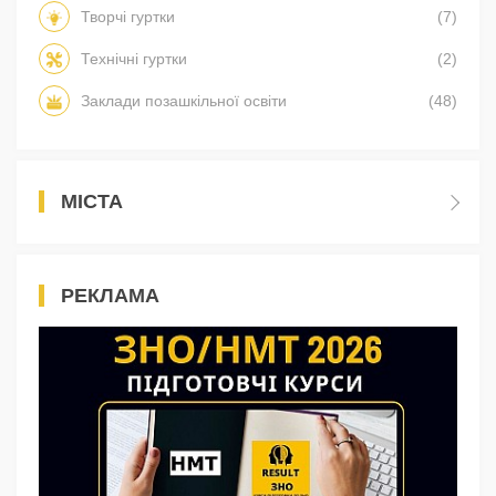
Творчі гуртки
(7)
Технічні гуртки
(2)
Заклади позашкільної освіти
(48)
МІСТА
РЕКЛАМА