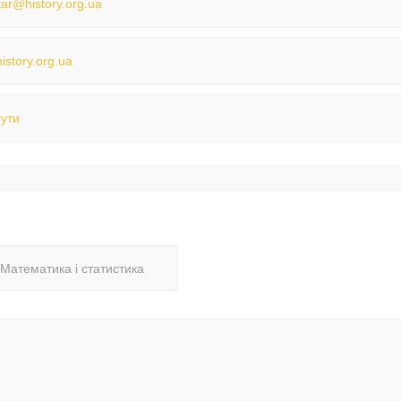
tar@history.org.ua
istory.org.ua
тути
Математика і статистика