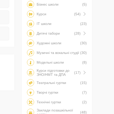
Бізнес школи
(5)
Курси
(54)
IT школи
(23)
Дитячі табори
(28)
Художні школи
(30)
Музичні та вокальні студії
(30)
Модельні школи
(8)
Курси підготовки до
(17)
ЗНО/НМТ та ДПА
Театральні гуртки
(15)
Творчі гуртки
(7)
Технічні гуртки
(2)
Заклади позашкільної
(48)