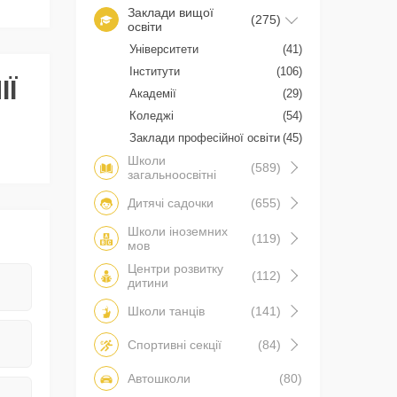
Заклади вищої
(275)
освіти
Університети
(41)
Інститути
(106)
ІЇ
Академії
(29)
Коледжі
(54)
Заклади професійної освіти
(45)
Школи
(589)
загальноосвітні
Дитячі садочки
(655)
Школи іноземних
(119)
мов
Центри розвитку
(112)
дитини
Школи танців
(141)
Спортивні секції
(84)
Автошколи
(80)