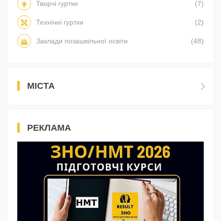
Творчі гуртки
(7)
Технічні гуртки
(2)
Заклади позашкільної освіти
(48)
МІСТА
РЕКЛАМА