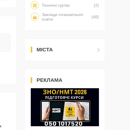
Технічні гуртки
(2)
Заклади позашкільної
(48)
освіти
МІСТА
РЕКЛАМА
х