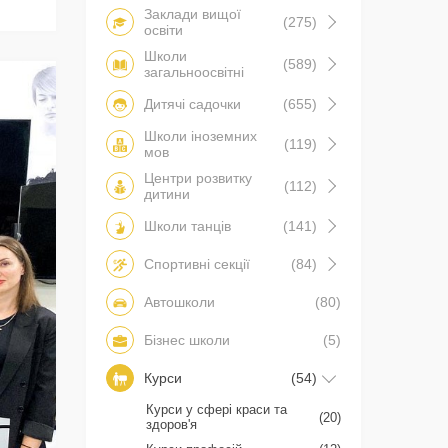
Заклади вищої
(275)
освіти
Школи
(589)
загальноосвітні
Дитячі садочки
(655)
Школи іноземних
(119)
мов
Центри розвитку
(112)
дитини
Школи танців
(141)
Спортивні секції
(84)
Автошколи
(80)
Бізнес школи
(5)
Курси
(54)
Курси у сфері краси та
(20)
здоров'я