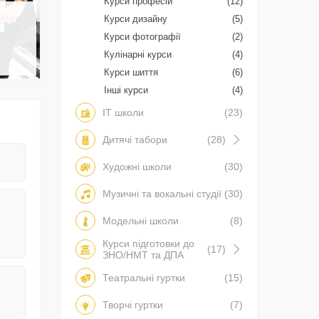
Курси професій
(12)
Курси дизайну
(5)
Курси фотографії
(2)
Кулінарні курси
(4)
Курси шиття
(6)
Інші курси
(4)
IT школи
(23)
Дитячі табори
(28)
Художні школи
(30)
Музичні та вокальні студії
(30)
Модельні школи
(8)
Курси підготовки до
(17)
ЗНО/НМТ та ДПА
Театральні гуртки
(15)
Творчі гуртки
(7)