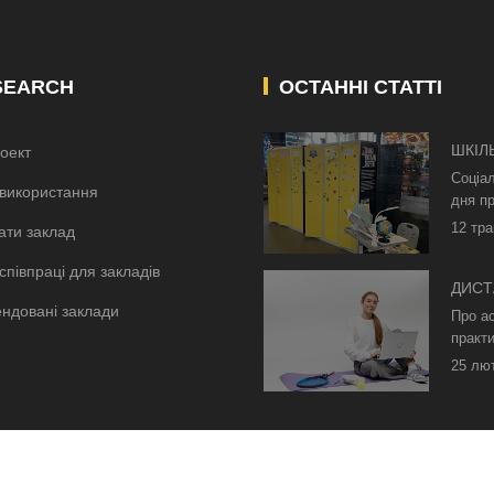
SEARCH
ОСТАННІ СТАТТІ
ШКІЛ
оект
КИЄВ
Соціа
використання
дня пр
12 тра
ати заклад
співпраці для закладів
ДИСТ
ндовані заклади
БЕЗ 
Про а
ОСВІ
практи
25 лю