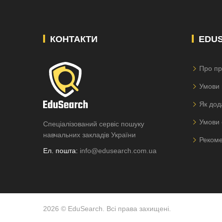
КОНТАКТИ
EDU
Про пр
Умови 
Як дод
Умови 
Спеціалізований сервіс пошуку
навчальних закладів України
Рекоме
Ел. пошта:
info@edusearch.com.ua
2026 © EduSearch. Всі права захищені.