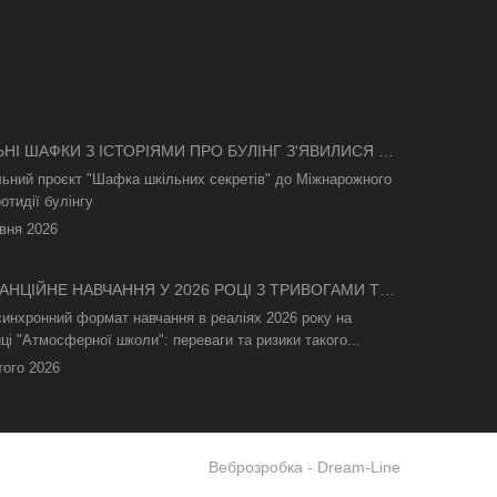
ЬНІ ШАФКИ З ІСТОРІЯМИ ПРО БУЛІНГ З'ЯВИЛИСЯ В
І
льний проєкт "Шафка шкільних секретів" до Міжнарожного
отидії булінгу
вня 2026
АНЦІЙНЕ НАВЧАННЯ У 2026 РОЦІ З ТРИВОГАМИ ТА
СВІТЛА: ЯК АСИНХРОННИЙ ФОРМАТ РЯТУЄ
синхронний формат навчання в реаліях 2026 року на
ТНІЙ ПРОЦЕС
ці "Атмосферної школи": переваги та ризики такого...
того 2026
Веброзробка -
Dream-Line