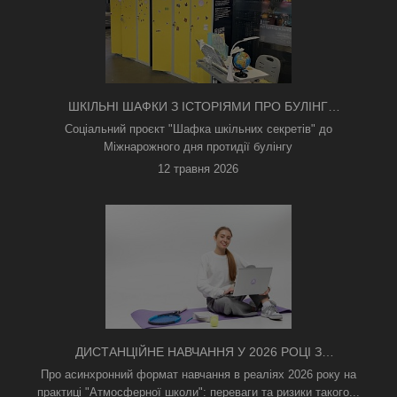
ШКІЛЬНІ ШАФКИ З ІСТОРІЯМИ ПРО БУЛІНГ
З'ЯВИЛИСЯ В КИЄВІ
Соціальний проєкт "Шафка шкільних секретів" до
Міжнарожного дня протидії булінгу
12 травня 2026
ДИСТАНЦІЙНЕ НАВЧАННЯ У 2026 РОЦІ З
ТРИВОГАМИ ТА БЕЗ СВІТЛА: ЯК АСИНХРОННИЙ
Про асинхронний формат навчання в реаліях 2026 року на
ФОРМАТ РЯТУЄ ОСВІТНІЙ ПРОЦЕС
практиці "Атмосферної школи": переваги та ризики такого...