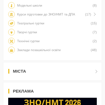
Модельні школи
(8)
Курси підготовки до ЗНО/НМТ та ДПА
(17)
Театральні гуртки
(15)
Творчі гуртки
(7)
Технічні гуртки
(2)
Заклади позашкільної освіти
(48)
МІСТА
РЕКЛАМА