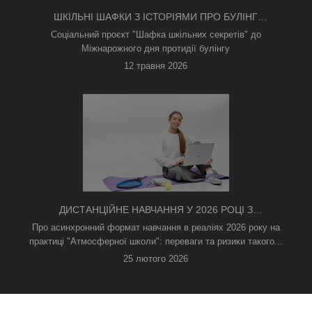
ШКІЛЬНІ ШАФКИ З ІСТОРІЯМИ ПРО БУЛІНГ
З'ЯВИЛИСЯ В КИЄВІ
Соціальний проєкт "Шафка шкільних секретів" до
Міжнарожного дня протидії булінгу
12 травня 2026
ДИСТАНЦІЙНЕ НАВЧАННЯ У 2026 РОЦІ З
ТРИВОГАМИ ТА БЕЗ СВІТЛА: ЯК АСИНХРОННИЙ
Про асинхронний формат навчання в реаліях 2026 року на
ФОРМАТ РЯТУЄ ОСВІТНІЙ ПРОЦЕС
практиці "Атмосферної школи": переваги та ризики такого...
25 лютого 2026